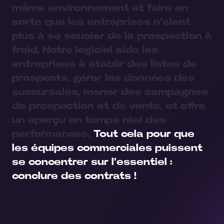
même environnement
et faire en
sorte que les entreprises n'aient
plus à se soucier de la prospection à
froid.
Notre logiciel aide les
entreprises à établir des listes de
prospects,
gérer les données des
succursales, mener des campagnes
de prospection et de vente, et offre
un aperçu en temps réel des
performances.
Tout cela pour que
les équipes commerciales puissent
se concentrer sur l'essentiel :
conclure des contrats !