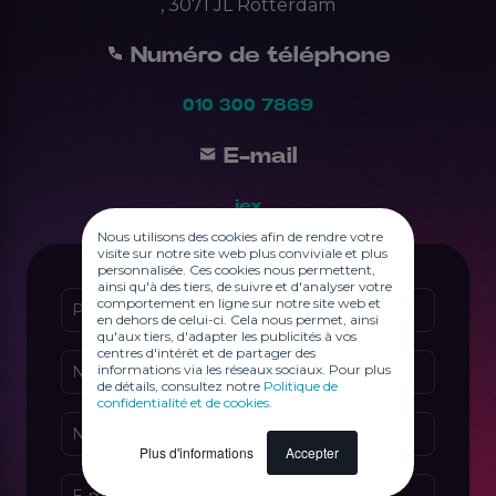
, 3071 JL Rotterdam
Numéro de téléphone
010 300 7869
E-mail
jex
Nous utilisons des cookies afin de rendre votre
visite sur notre site web plus conviviale et plus
personnalisée. Ces cookies nous permettent,
ainsi qu'à des tiers, de suivre et d'analyser votre
comportement en ligne sur notre site web et
Prénom
*
en dehors de celui-ci. Cela nous permet, ainsi
qu'aux tiers, d'adapter les publicités à vos
centres d'intérêt et de partager des
informations via les réseaux sociaux. Pour plus
Nom
*
de détails, consultez notre
Politique de
confidentialité et de cookies
.
Nom de l'entreprise
Plus d'informations
Accepter
E-mail
*