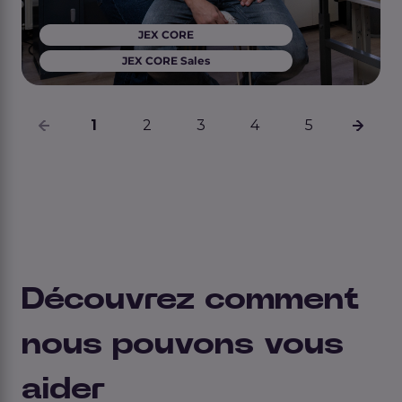
JEX CORE
JEX CORE Sales
1
2
3
4
5
Découvrez comment
nous pouvons vous
aider