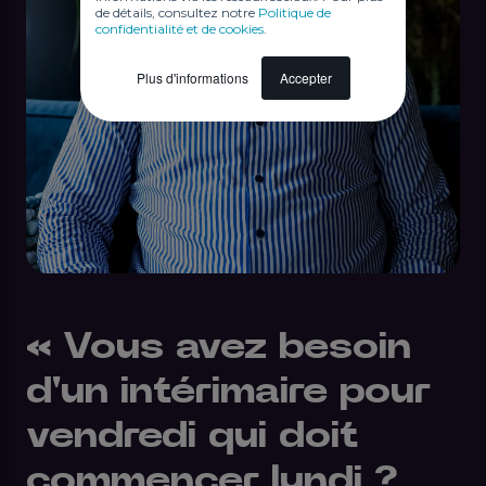
de détails, consultez notre
Politique de
confidentialité et de cookies
.
Plus d'informations
Accepter
« Vous avez besoin
d'un intérimaire pour
vendredi qui doit
commencer lundi ?