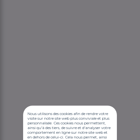
Nous utilisons des cookies afin de rendre votre
visite sur notre site web plus conviviale et plus
personnalisée. Ces cookies nous permettent,
ainsi qu'à des tiers, de suivre et d'analyser votre
comportement en ligne sur notre site web et
en dehors de celui-ci. Cela nous permet, ainsi