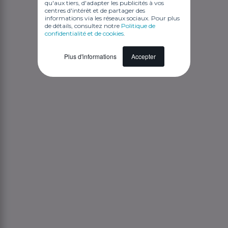
qu'aux tiers, d'adapter les publicités à vos
centres d'intérêt et de partager des
informations via les réseaux sociaux. Pour plus
de détails, consultez notre
Politique de
confidentialité et de cookies
.
Plus d'informations
Accepter