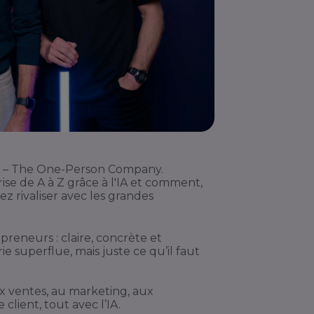
 IA – The One-Person Company.
e de A à Z grâce à l'IA et comment,
z rivaliser avec les grandes
reneurs : claire, concrète et
 superflue, mais juste ce qu’il faut
x ventes, au marketing, aux
 client, tout avec l’IA.