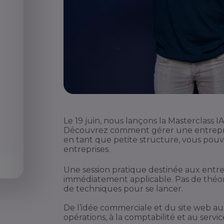
Le 19 juin, nous lançons la Masterclass
Découvrez comment gérer une entrepris
en tant que petite structure, vous pouve
entreprises.
Une session pratique destinée aux entrep
immédiatement applicable. Pas de théorie
de techniques pour se lancer.
De l’idée commerciale et du site web au
opérations, à la comptabilité et au service