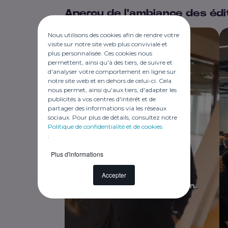
Aperçu de l'ambiance des édi
Nous utilisons des cookies afin de rendre votre
visite sur notre site web plus conviviale et
plus personnalisée. Ces cookies nous
permettent, ainsi qu'à des tiers, de suivre et
d'analyser votre comportement en ligne sur
notre site web et en dehors de celui-ci. Cela
nous permet, ainsi qu'aux tiers, d'adapter les
publicités à vos centres d'intérêt et de
partager des informations via les réseaux
sociaux. Pour plus de détails, consultez notre
Politique de confidentialité et de cookies
.
Plus d'informations
Accepter